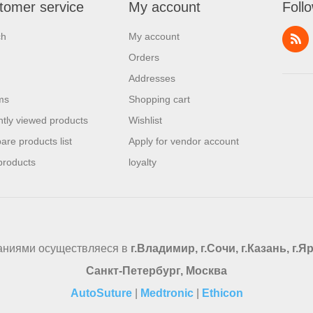
tomer service
My account
Foll
ch
My account
Orders
Addresses
ms
Shopping cart
tly viewed products
Wishlist
re products list
Apply for vendor account
products
loyalty
аниями осуществляеся в
г.Владимир, г.Сочи, г.Казань, г.
Санкт-Петербург, Москва
AutoSuture
|
Medtronic
|
Ethicon