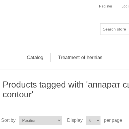
Register
Log 
Сatalog
Тreatment of hernias
Products tagged with 'аппарат
contour'
Sort by
Display
per page