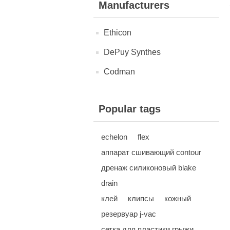
Manufacturers
Ethicon
DePuy Synthes
Codman
Popular tags
echelon
flex
аппарат сшивающий contour
дренаж силиконовый blake
drain
клей
клипсы
кожный
резервуар j-vac
сетка для пластики грыжи