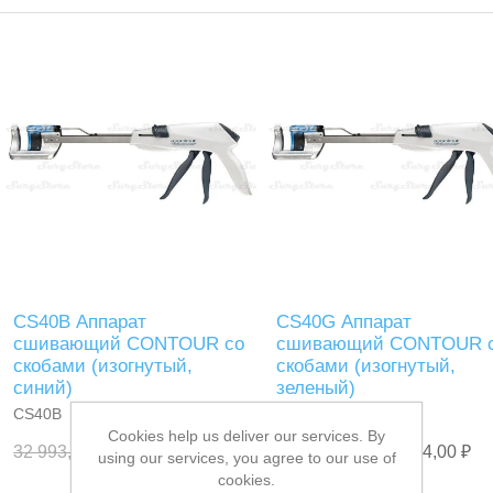
CS40B Аппарат
CS40G Аппарат
сшивающий CONTOUR со
сшивающий CONTOUR 
скобами (изогнутый,
скобами (изогнутый,
синий)
зеленый)
CS40B
CS40G
Cookies help us deliver our services. By
32 993,00 ₽
46 374,00 ₽
29 517,00 ₽
46 374,00 ₽
using our services, you agree to our use of
cookies.