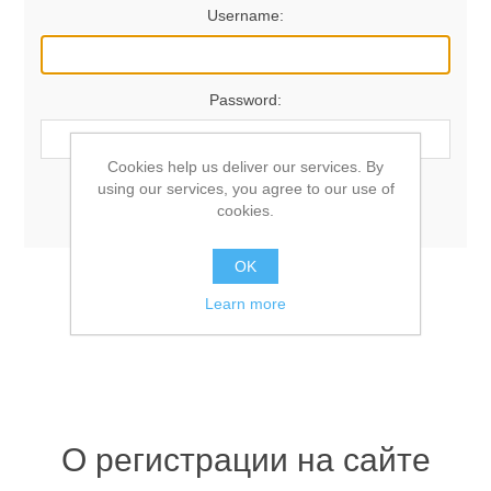
Username:
Password:
Cookies help us deliver our services. By
using our services, you agree to our use of
Remember me?
Forgot password?
cookies.
OK
LOG IN
Learn more
О регистрации на сайте