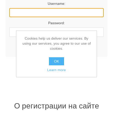
Username:
Password:
Cookies help us deliver our services. By
using our services, you agree to our use of
Remember me?
Forgot password?
cookies.
OK
LOG IN
Learn more
О регистрации на сайте